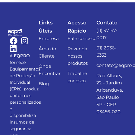
Links
Acesso
Contato
(11) 97147-
Úteis
Rápido
0017
Empresa
Fale conosco
(11) 2036-
Área do
Revenda
6333
Cliente
nossos
A
EQPRO
fornece
produtos
contato@eqpro.
Onde
Equipamentos
Encontrar
Trabalhe
Rua Albury,
de Proteção
conosco
Individual
22 - Jardim
Blog
(EPIs), produz
Aricanduva,
uniformes
São Paulo
personalizados
SP - CEP
e
03456-020
disponibiliza
insumos de
segurança