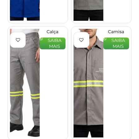
Calça
Camisa
Eletricista
Eletricista
SAIBA
SAIBA
Profissional
Profissional
MAIS
MAIS
NR10 –
NR10 –
EQPRO
EQPRO