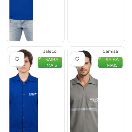
Jaleco
Camisa
Profissional
Profissional
SAIBA
SAIBA
3/4 –
Gola
MAIS
MAIS
EQPRO
Italiana
Manga
Longa –
EQPRO