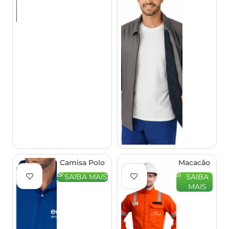
EQPRO
–
EQPRO
Camisa Polo
Macacão
Personalizada
FR NR10
SAIBA MAIS
SAIBA
– EQPRO
Eletricista
MAIS
– EQPRO