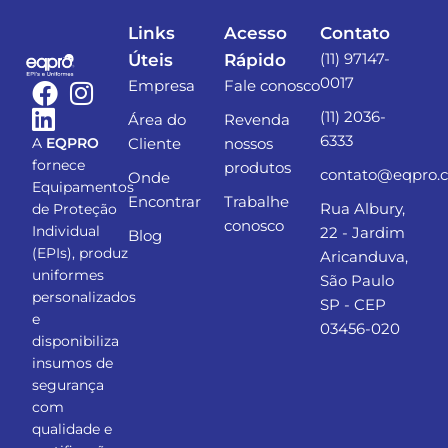
Links
Acesso
Contato
(11) 97147-
Úteis
Rápido
0017
Empresa
Fale conosco
(11) 2036-
Área do
Revenda
6333
Cliente
nossos
A
EQPRO
fornece
produtos
contato@eqpro.
Onde
Equipamentos
Encontrar
Trabalhe
Rua Albury,
de Proteção
conosco
Individual
22 - Jardim
Blog
(EPIs), produz
Aricanduva,
uniformes
São Paulo
personalizados
SP - CEP
e
03456-020
disponibiliza
insumos de
segurança
com
qualidade e