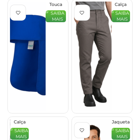
Touca
Calça
Brim
Brim
SAIBA
SAIBA
Soldador
Meio
MAIS
MAIS
– EQPRO
Cós
Elástico
–
EQPRO
Calça
Jaqueta
Brim
em
SAIBA
SAIBA
Elástico
Brim
MAIS
MAIS
Total –
Forrada