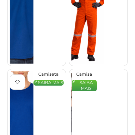
Camiseta
Camisa
Personalizada
Profissional
SAIBA MAIS
SAIBA
– EQPRO
Gola
MAIS
Italiana –
EQPRO