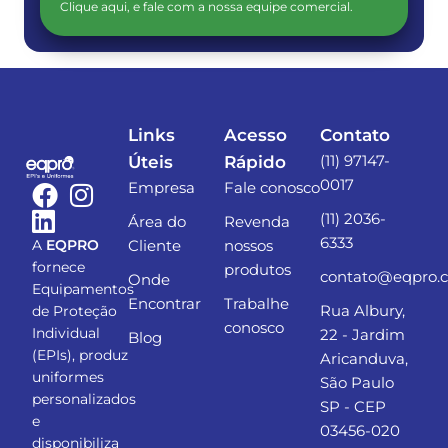
Clique aqui, e fale com a nossa equipe comercial.
Links
Acesso
Contato
(11) 97147-
Úteis
Rápido
0017
Empresa
Fale conosco
(11) 2036-
Área do
Revenda
6333
Cliente
nossos
A
EQPRO
fornece
produtos
contato@eqpro.
Onde
Equipamentos
Encontrar
Trabalhe
Rua Albury,
de Proteção
conosco
Individual
22 - Jardim
Blog
(EPIs), produz
Aricanduva,
uniformes
São Paulo
personalizados
SP - CEP
e
03456-020
disponibiliza