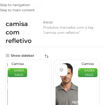
Skip to navigation
MENU
Skip to main content
camisa
Início
Produtos marcados com a tag
com
“camisa com refletivo”
refletivo
Show sidebar
Camisa
Camisa
Profissional
Profissional
SAIBA
SAIBA
Gola
Gola
MAIS
MAIS
Italiana –
Italiana
EQPRO
Manga
Longa –
EQPRO