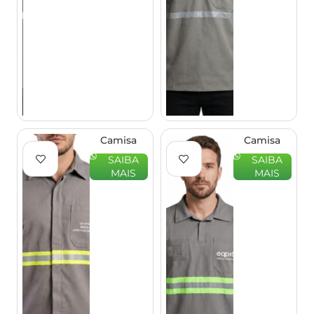
Camisa
Camisa
Eletricista
Profissional
SAIBA
SAIBA
Profissional
Brim Gola
MAIS
MAIS
NR10 –
Polo
EQPRO
Refletivo –
EQPRO